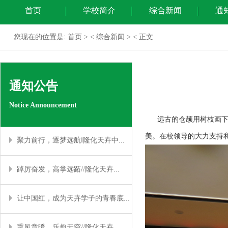
首页
学校简介
综合新闻
通
您现在的位置是:
首页
> <
综合新闻
> < 正文
通知公告
Notice Announcement
远古的仓颉用树枝画下了
美。在校领导的大力支持和
聚力前行，逐梦远航‖隆化天卉中...
踔厉奋发，高掌远跖//隆化天卉...
让中国红，成为天卉学子的青春底...
熏风意暖，乐趣无穷//隆化天卉...