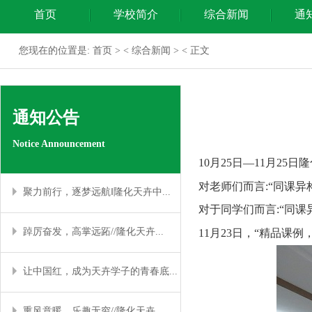
首页
学校简介
综合新闻
通
您现在的位置是:
首页
> <
综合新闻
> < 正文
通知公告
Notice Announcement
10月25日—11月2
对老师们而言:“同课
聚力前行，逐梦远航‖隆化天卉中...
对于同学们而言:“同
踔厉奋发，高掌远跖//隆化天卉...
11月23日，“精品课
让中国红，成为天卉学子的青春底...
熏风意暖，乐趣无穷//隆化天卉...